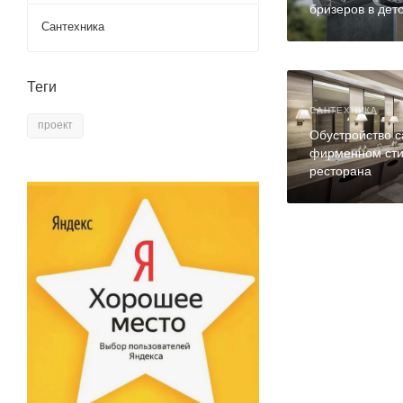
бризеров в дет
Сантехника
Теги
САНТЕХНИКА
проект
Обустройство с
фирменном ст
ресторана