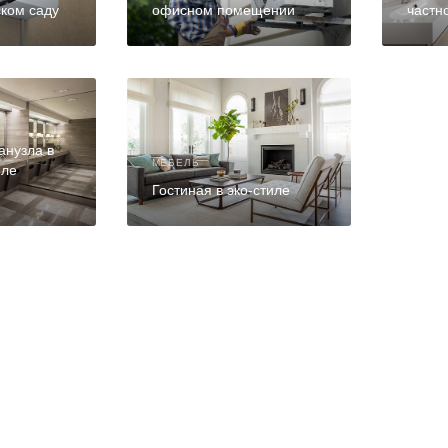
ском саду
офисном помещении
частн
анузла в
МЕБЕЛЬ
иле
Гостиная в эко-стиле