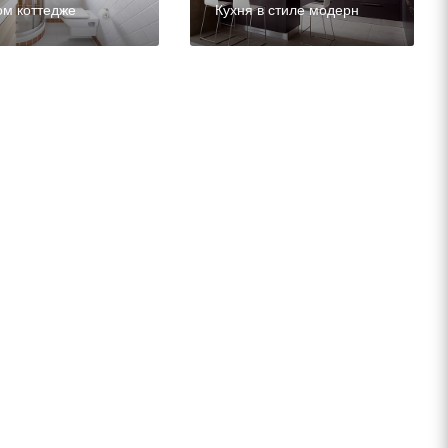
ом коттедже
Кухня в стиле модерн