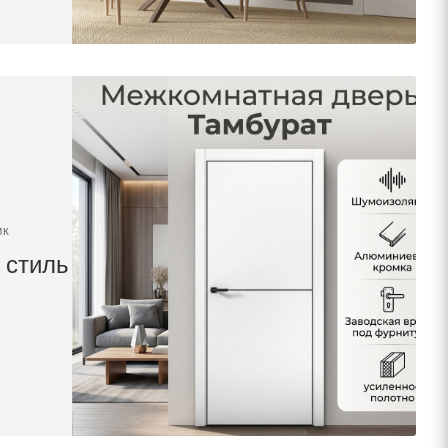
ИК
 стиль