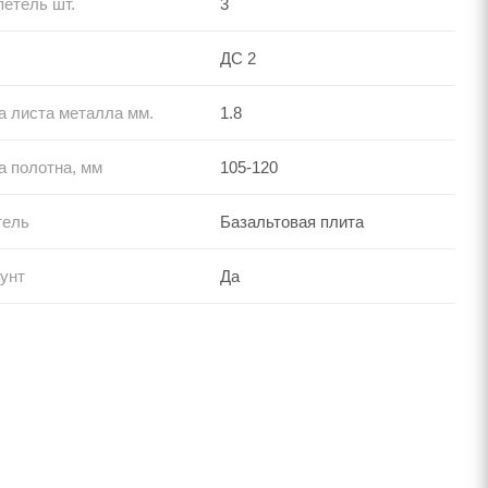
петель шт.
3
ДС 2
 листа металла мм.
1.8
 полотна, мм
105-120
тель
Базальтовая плита
унт
Да