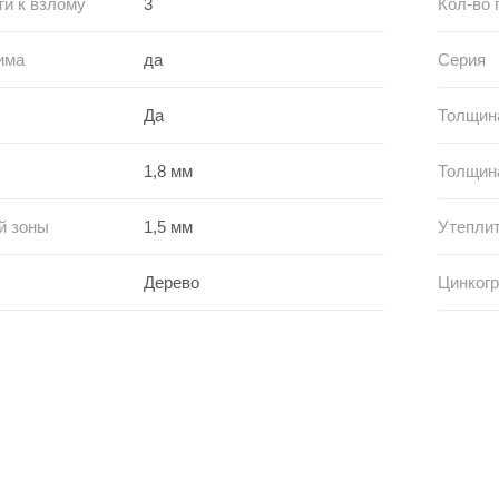
ти к взлому
3
Кол-во 
има
да
Серия
Да
Толщина
1,8 мм
Толщина
й зоны
1,5 мм
Утепли
Дерево
Цинкогр