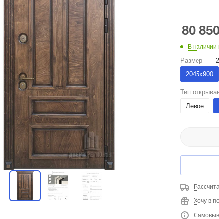
80 85
В наличии 
Размер
—
2
2045х900
Тип открыва
Левое
Рассчита
Хочу в п
Самовыво