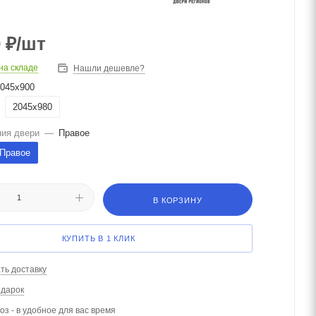
0
₽
/шт
на складе
Нашли дешевле?
045х900
2045х980
ния двери
—
Правое
Правое
В КОРЗИНУ
КУПИТЬ В 1 КЛИК
ть доставку
одарок
з - в удобное для вас время