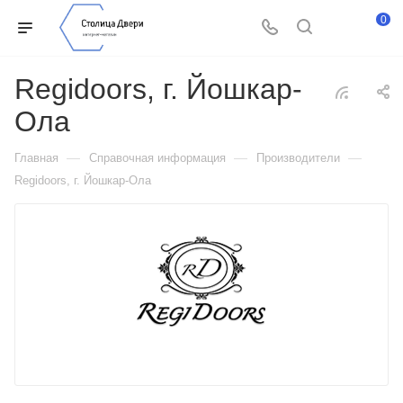
0
Regidoors, г. Йошкар-
Ола
—
—
—
Главная
Справочная информация
Производители
Regidoors, г. Йошкар-Ола