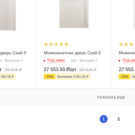
дверь Скай-9
Межкомнатная дверь Скай-5
Межкомн
Под заказ
Под за
т.: Венеция-1
Арт.: Венеция-1
т
27 553.50
₽
/шт
27 553
30 615
₽
30 615
₽
 061.50
₽
-
10
%
Экономия
3 061.50
₽
-
10
%
Э
ПОКАЗАТЬ ЕЩЕ
1
2