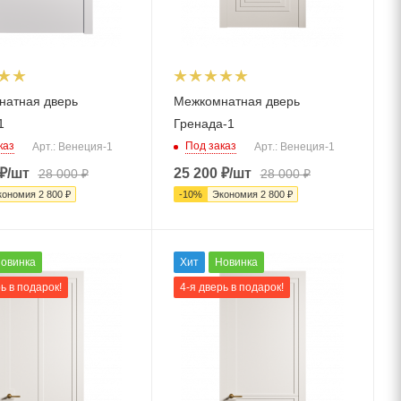
натная дверь
Межкомнатная дверь
1
Гренада-1
каз
Под заказ
Арт.: Венеция-1
Арт.: Венеция-1
₽
/шт
25 200
₽
/шт
28 000
₽
28 000
₽
кономия
2 800
₽
-
10
%
Экономия
2 800
₽
овинка
Хит
Новинка
ь в подарок!
4-я дверь в подарок!