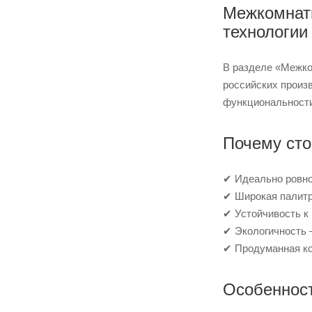
Межкомнат
технологии
В разделе «Межко
российских произ
функциональности
Почему ст
✔ Идеально ровно
✔ Широкая палитра
✔ Устойчивость к
✔ Экологичность 
✔ Продуманная ко
Особеннос