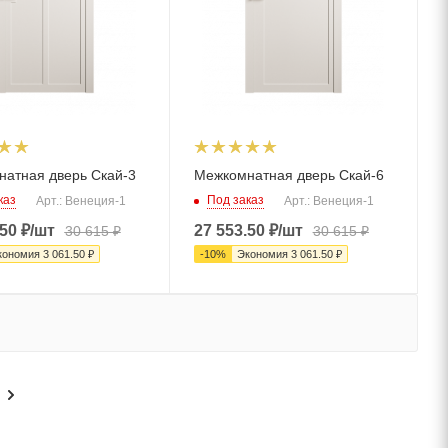
атная дверь Скай-3
Межкомнатная дверь Скай-6
каз
Под заказ
Арт.: Венеция-1
Арт.: Венеция-1
.50
₽
/шт
27 553.50
₽
/шт
30 615
₽
30 615
₽
кономия
3 061.50
₽
-
10
%
Экономия
3 061.50
₽