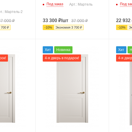
Под заказ
Под за
Арт.: Мартель
т.: Мартель-2
33 300
₽
/шт
22 932
37 000
₽
37 000
₽
 700
₽
-
10
%
Экономия
3 700
₽
-
10
%
Э
Хит
Новинка
Хит
Н
рок!
4-я дверь в подарок!
4-я двер