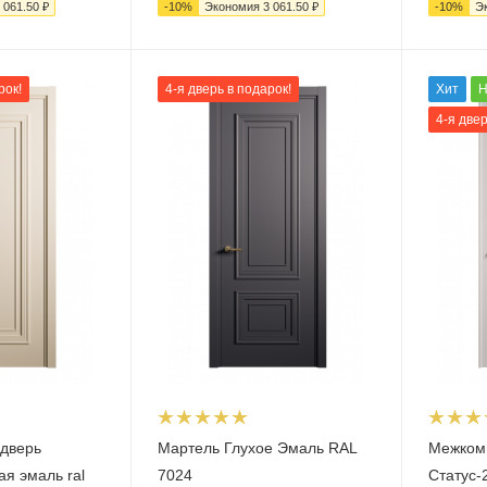
 061.50
₽
-
10
%
Экономия
3 061.50
₽
-
10
%
Э
рок!
4-я дверь в подарок!
Хит
Н
4-я двер
дверь
Мартель Глухое Эмаль RAL
Межком
ая эмаль ral
7024
Статус-