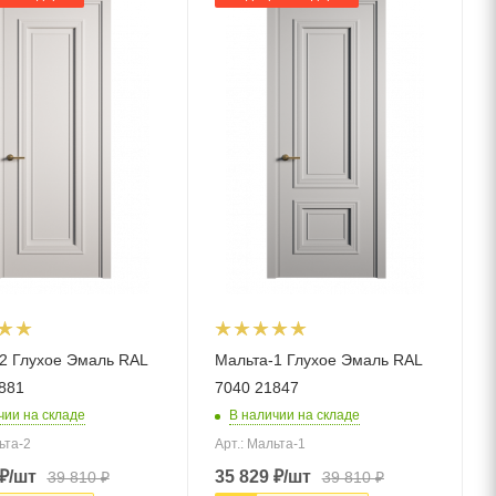
2 Глухое Эмаль RAL
Мальта-1 Глухое Эмаль RAL
881
7040 21847
чии на складе
В наличии на складе
ьта-2
Арт.: Мальта-1
₽
/шт
35 829
₽
/шт
39 810
₽
39 810
₽