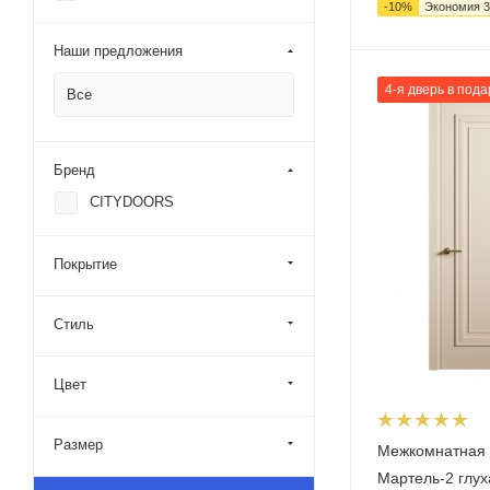
-
10
%
Экономия
3
Наши предложения
4-я дверь в пода
Все
Бренд
CITYDOORS
Покрытие
Стиль
Цвет
Размер
Межкомнатная 
Мартель-2 глух