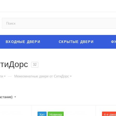
ВХОДНЫЕ ДВЕРИ
СКРЫТЫЕ ДВЕРИ
Ф
итиДорс
32
—
ли
Межкомнатные двери от СитиДорс
астание)
Хит
Новинка
4-я двер