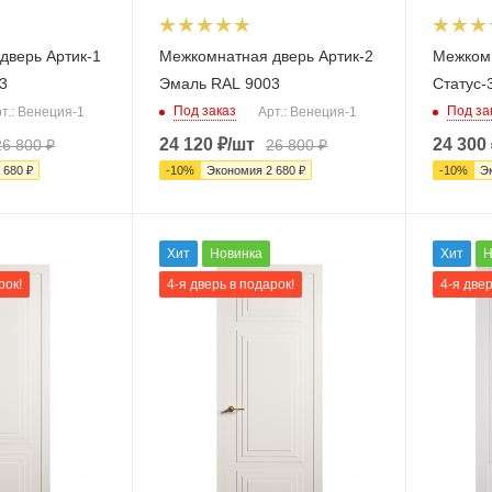
дверь Артик-1
Межкомнатная дверь Артик-2
Межком
3
Эмаль RAL 9003
Статус-
Под заказ
Под за
т.: Венеция-1
Арт.: Венеция-1
24 120
₽
/шт
24 300
26 800
₽
26 800
₽
 680
₽
-
10
%
Экономия
2 680
₽
-
10
%
Э
Хит
Новинка
Хит
Н
рок!
4-я дверь в подарок!
4-я двер