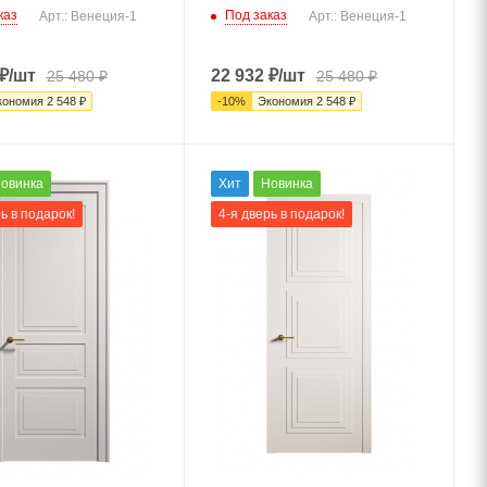
каз
Под заказ
Арт.: Венеция-1
Арт.: Венеция-1
₽
/шт
22 932
₽
/шт
25 480
₽
25 480
₽
кономия
2 548
₽
-
10
%
Экономия
2 548
₽
овинка
Хит
Новинка
ь в подарок!
4-я дверь в подарок!