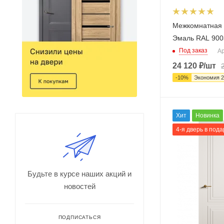
Межкомнатная 
Эмаль RAL 900
Под заказ
Ар
24 120
₽
/шт
-
10
%
Экономия
2
Хит
Новинка
4-я дверь в пода
Будьте в курсе наших акций и
новостей
ПОДПИСАТЬСЯ