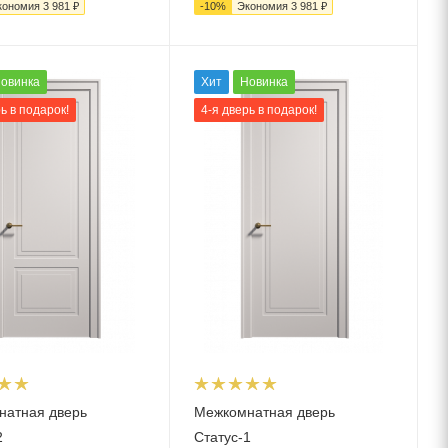
кономия
3 981
₽
-
10
%
Экономия
3 981
₽
овинка
Хит
Новинка
ь в подарок!
4-я дверь в подарок!
натная дверь
Межкомнатная дверь
2
Статус-1