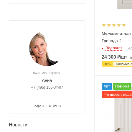
Межкомнатная 
Гренада-2
Под заказ
Ар
24 300
₽
/шт
-
10
%
Экономия
2
ВАШ МЕНЕДЖЕР
Анна
Хит
Новинка
+7 (495) 155-84-07
4-я дверь в пода
ЗАДАТЬ ВОПРОС
Новости