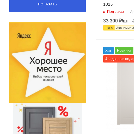
1015
ПОКАЗАТЬ
Под заказ
Ар
33 300
₽
/шт
-
10
%
Экономия
3
Хит
Новинка
4-я дверь в пода