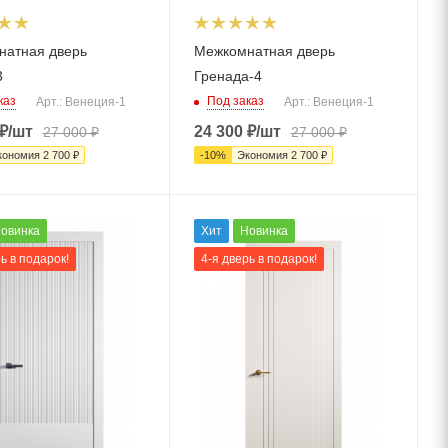
натная дверь
Межкомнатная дверь
3
Гренада-4
каз
Под заказ
Арт.: Венеция-1
Арт.: Венеция-1
₽
/шт
24 300
₽
/шт
27 000
₽
27 000
₽
кономия
2 700
₽
-
10
%
Экономия
2 700
₽
овинка
Хит
Новинка
ь в подарок!
4-я дверь в подарок!