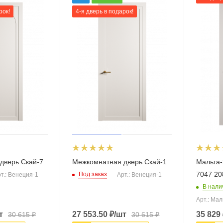
рок!
4-я дверь в подарок!
дверь Скай-7
Межкомнатная дверь Скай-1
Мальта-
7047 20
Под заказ
т.: Венеция-1
Арт.: Венеция-1
В нали
Арт.: Мал
т
27 553.50
₽
/шт
35 829
30 615
₽
30 615
₽