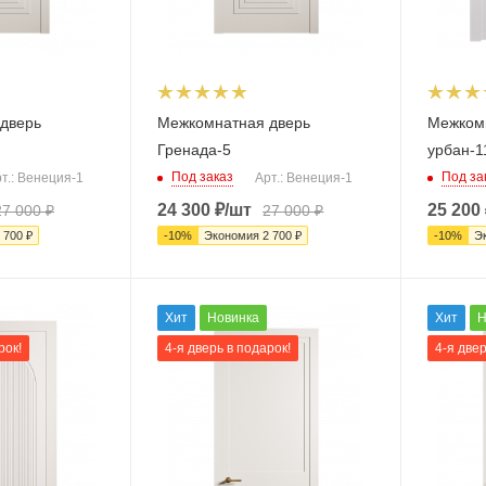
дверь
Межкомнатная дверь
Межком
Гренада-5
урбан-1
Под заказ
Под за
т.: Венеция-1
Арт.: Венеция-1
24 300
₽
/шт
25 200
27 000
₽
27 000
₽
 700
₽
-
10
%
Экономия
2 700
₽
-
10
%
Э
Хит
Новинка
Хит
Н
рок!
4-я дверь в подарок!
4-я двер