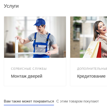
двери от перепадов температуры, влаги и УФ излучения.
Услуги
Толщина полотна:
38 мм
Дополнительно:
погонажные изделия в тон дверного полотна
СЕРВИСНЫЕ СЛУЖБЫ
ДОПОЛНИТЕЛЬНЫ
Монтаж дверей
Кредитование
Вам также может понравиться
С этим товаром покупают