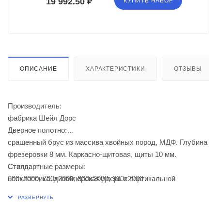
19 992.50 ₽
КУПИТЬ НАБОР
ОПИСАНИЕ
ХАРАКТЕРИСТИКИ
ОТЗЫВЫ
Производитель:
фабрика Шейл Дорс
Дверное полотно:
сращенный брус из массива хвойных пород, МДФ. Глубина
фрезеровки 8 мм. Каркасно-щитовая, щиты 10 мм.
Стандартные размеры:
Стиль:
600х2000; 700х2000; 800х2000; 900х2000
неоклассика, дизайнерская дверь с вертикальной
фрезеровкой
Отделка:
акриловая эмаль. Эмаль надёжно защищает поверхность