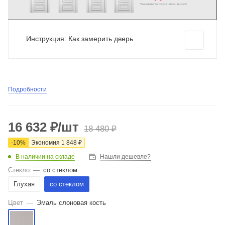
Инструкция: Как замерить дверь
Подробности
16 632
₽
/шт
18 480
₽
-
10
%
Экономия
1 848
₽
В наличии на складе
Нашли дешевле?
Стекло
—
со стеклом
Глухая
со стеклом
Цвет
—
Эмаль слоновая кость