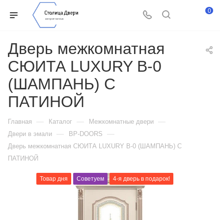
0
Дверь межкомнатная
СЮИТА LUXURY В-0
(ШАМПАНЬ) С
ПАТИНОЙ
—
—
—
Главная
Каталог
Межкомнатные двери
—
—
Двери в эмали
BP-DOORS
Дверь межкомнатная СЮИТА LUXURY В-0 (ШАМПАНЬ) С
ПАТИНОЙ
Товар дня
Советуем
4-я дверь в подарок!