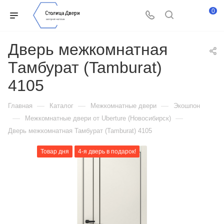
0
Дверь межкомнатная
Тамбурат (Tamburat)
4105
—
—
—
Главная
Каталог
Межкомнатные двери
Экошпон
—
—
Межкомнатные двери от Uberture (Новосибирск)
Дверь межкомнатная Тамбурат (Tamburat) 4105
Товар дня
4-я дверь в подарок!