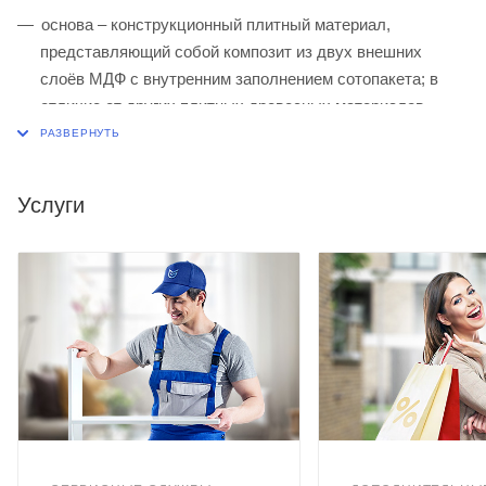
основа – конструкционный плитный материал,
представляющий собой композит из двух внешних
слоёв МДФ с внутренним заполнением сотопакета; в
отличие от других плитных древесных материалов
двери коллекции Tamburat обладают лёгкостью и не
деформируются под собственным весом. Хорошо
сохраняют первоначальную (прямолинейную) форму
Услуги
благодаря своей жёсткой структуре.
на поверхности полотна отсутствуют стыки покрытия,
что исключает его расслоение;
обвязка - комбинированные древесные материалы и
МДФ, что исключает деформацию двери;
клеевая основа для покрытия – клей PUR Немецкой
компании Kleiberit на основе полиуретана: обладает
высокими свойствами водостойкости и термостойкости,
что позволяет ставить эти двери в помещения санузла;