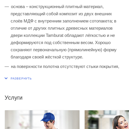
основа – конструкционный плитный материал,
представляющий собой композит из двух внешних
слоёв МДФ с внутренним заполнением сотопакета; в
отличие от других плитных древесных материалов
двери коллекции Tamburat обладают лёгкостью и не
деформируются под собственным весом. Хорошо
сохраняют первоначальную (прямолинейную) форму
благодаря своей жёсткой структуре.
на поверхности полотна отсутствуют стыки покрытия,
что исключает его расслоение;
обвязка - комбинированные древесные материалы и
МДФ, что исключает деформацию двери;
Услуги
клеевая основа для покрытия – клей PUR Немецкой
компании Kleiberit на основе полиуретана: обладает
высокими свойствами водостойкости и термостойкости,
что позволяет ставить эти двери в помещения санузла;