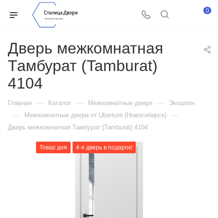
0
Дверь межкомнатная
Тамбурат (Tamburat)
4104
—
—
—
Главная
Каталог
Межкомнатные двери
Экошпон
—
—
Межкомнатные двери от Uberture (Новосибирск)
Дверь межкомнатная Тамбурат (Tamburat) 4104
Товар дня
4-я дверь в подарок!