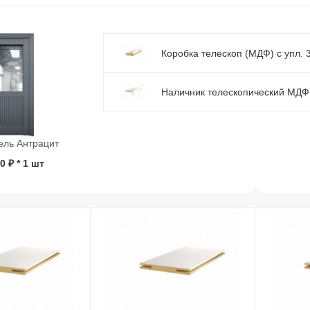
Коробка телескоп (МДФ) с упл. 
Наличник телескопический МДФ
кель Антрацит
0 ₽
* 1 шт