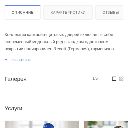
ОПИСАНИЕ
ХАРАКТЕРИСТИКИ
ОТЗЫВЫ
Коллекция каркасно-щитовых дверей включает в себя
современный модельный ряд в гладком однотонном
покрытии полипропилен Renolit (Германия), гармонично
дополнит любой интерьер в современном исполнении.
Комплектуется итальянскими петлями AGB 2 и
итальянским замком AGB. Возможна комплектация со
скрытом коробом INVISIBLE.
Галерея
1/5
—
Услуги