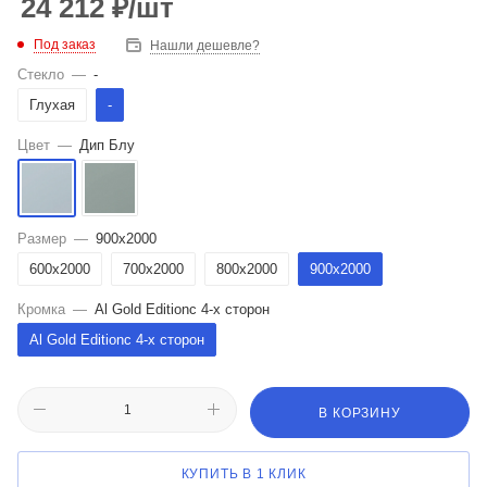
24 212
₽
/шт
Под заказ
Нашли дешевле?
Стекло
—
-
Глухая
-
Цвет
—
Дип Блу
Размер
—
900x2000
600x2000
700x2000
800x2000
900x2000
Кромка
—
Al Gold Editionс 4-х сторон
Al Gold Editionс 4-х сторон
В КОРЗИНУ
КУПИТЬ В 1 КЛИК