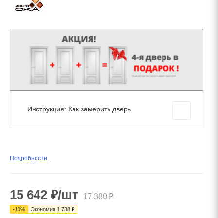
Инструкция: Как замерить дверь
Подробности
15 642
₽
/шт
17 380
₽
-
10
%
Экономия
1 738
₽