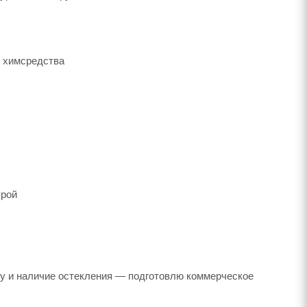
е химсредства
урой
ку и наличие остекления — подготовлю коммерческое