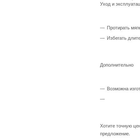
Уход и эксплуата
Протирать мяг
Избегать длит
Дополнительно
Возможна изго
Хотите точную це
предложение.