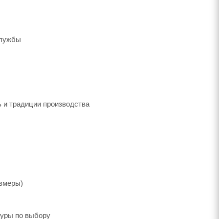
службы
ь и традиции производства
азмеры)
туры по выбору