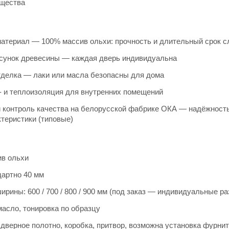
щества
атериал — 100% массив ольхи: прочность и длительный срок 
сунок древесины — каждая дверь индивидуальна
тделка — лаки или масла безопасны для дома
- и теплоизоляция для внутренних помещений
и контроль качества на белорусской фабрике ОКА — надёжност
теристики (типовые)
ив ольхи
дартно 40 мм
рины: 600 / 700 / 800 / 900 мм (под заказ — индивидуальные р
масло, тонировка по образцу
дверное полотно, коробка, притвор, возможна установка фурни