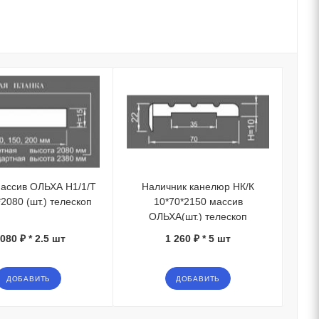
ассив ОЛЬХА Н1/1/Т
Наличник канелюр НК/К
П
2080 (шт.) телескоп
10*70*2150 массив
ОЛЬХА(шт.) телескоп
 080 ₽ * 2.5 шт
1 260 ₽ * 5 шт
ДОБАВИТЬ
ДОБАВИТЬ