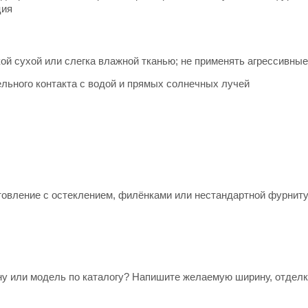
ция
кой сухой или слегка влажной тканью; не применять агрессивны
ельного контакта с водой и прямых солнечных лучей
товление с остеклением, филёнками или нестандартной фурнит
ну или модель по каталогу? Напишите желаемую ширину, отдел