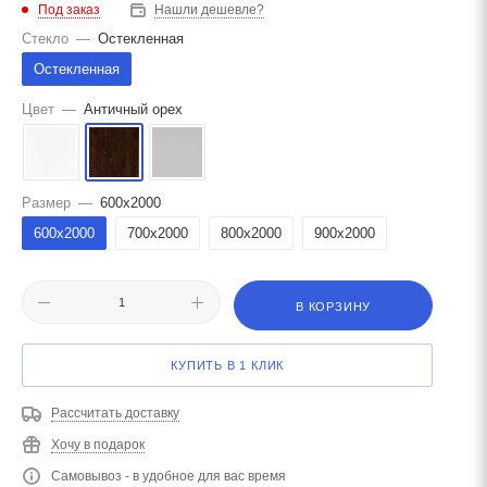
Под заказ
Нашли дешевле?
Стекло
—
Остекленная
Остекленная
Цвет
—
Античный орех
Размер
—
600x2000
600x2000
700x2000
800x2000
900x2000
В КОРЗИНУ
КУПИТЬ В 1 КЛИК
Рассчитать доставку
Хочу в подарок
Самовывоз - в удобное для вас время