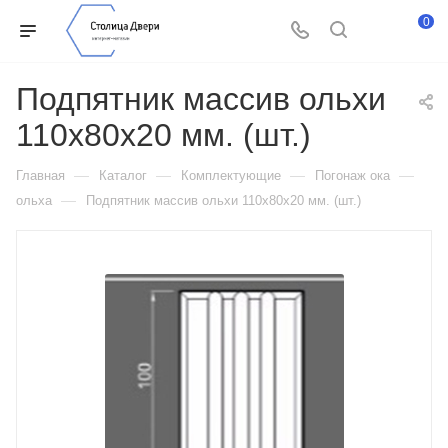
0
Подпятник массив ольхи
110х80х20 мм. (шт.)
—
—
—
—
Главная
Каталог
Комплектующие
Погонаж ока
—
ольха
Подпятник массив ольхи 110х80х20 мм. (шт.)