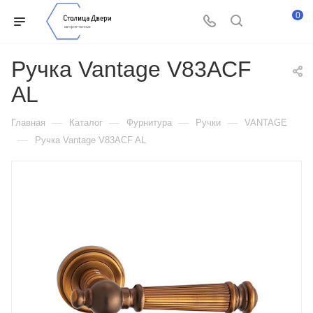
0
Ручка Vantage V83ACF
AL
—
—
—
—
Главная
Каталог
Фурнитура
Ручки
VANTAGE
—
Ручка Vantage V83ACF AL