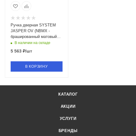
Ручка дверная SYSTEM
JASPER OV (NBMX -
брашированный матовый
никель)
В наличии на складе
5 563
₽
/шт
В КОРЗИНУ
КАТАЛОГ
АКЦИИ
УСЛУГИ
БРЕНДЫ