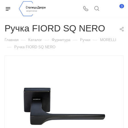
0
Ручка FIORD SQ NERO
—
—
—
—
Главная
Каталог
Фурнитура
Ручки
MORELLI
—
Ручка FIORD SQ NERO