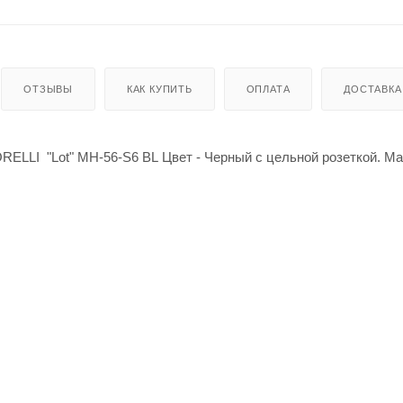
ОТЗЫВЫ
КАК КУПИТЬ
ОПЛАТА
ДОСТАВКА
RELLI "Lot" MH-56-S6 BL Цвет - Черный с цельной розеткой. М
 - 52мм, толщина накладки - 6мм, Соединительный квадрат 105
: Комплект ручек на 1 дверь (2 шт.) + стяжные винты (2 шт), со
ы, шестигранник + инструкция по монтажу.
 страна производства: Китай