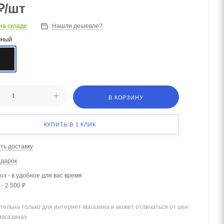
₽
/шт
на складе
Нашли дешевле?
рный
В КОРЗИНУ
КУПИТЬ В 1 КЛИК
ть доставку
одарок
з - в удобное для вас время
- 2 500 ₽
тельна только для интернет-магазина и может отличаться от цен
магазинах