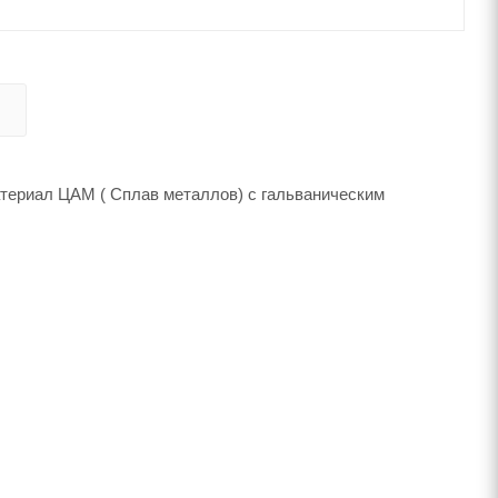
атериал ЦАМ ( Сплав металлов) с гальваническим
х8мм
единительный квадрат 8x105 мм (1шт), саморезы,