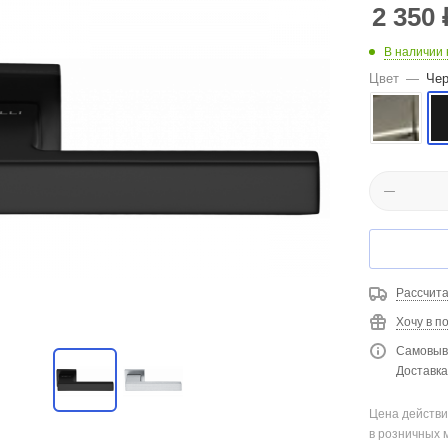
2 350
В наличии 
Цвет
—
Че
Рассчита
Хочу в п
Самовыво
Доставка 
Цена действи
в розничных 