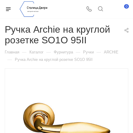
0
Ручка Archie на круглой
розетке SО1О 95II
—
—
—
—
Главная
Каталог
Фурнитура
Ручки
ARCHIE
—
Ручка Archie на круглой розетке SО1О 95II