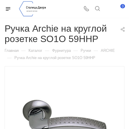
0
Ручка Archie на круглой
розетке SO1O 59HHP
—
—
—
—
Главная
Каталог
Фурнитура
Ручки
ARCHIE
—
Ручка Archie на круглой розетке SO1O 59HHP