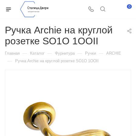
0
Ручка Archie на круглой
розетке SO1O 1OOII
—
—
—
—
Главная
Каталог
Фурнитура
Ручки
ARCHIE
—
Ручка Archie на круглой розетке SO1O 1OOII