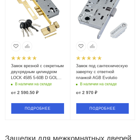
Замок врезной с секретным
Замок под сантехническую
двухрядным цилиндром
завертку с ответной
LOCK 4585 5-60B D GOLD
планкой AGB Evolutio
ключ-вертушка
В наличии на складе
В наличии на складе
от
2 590.50 ₽
от
2 970 ₽
ПОДРОБНЕЕ
ПОДРОБНЕЕ
Защелки для межкомнатных дверей