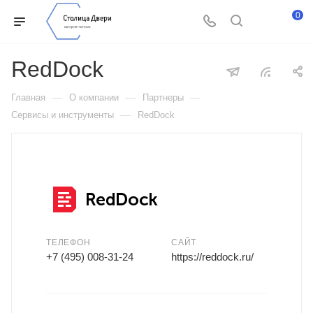
0
RedDock
—
—
—
Главная
О компании
Партнеры
—
Сервисы и инструменты
RedDock
ТЕЛЕФОН
САЙТ
+7 (495) 008-31-24
https://reddock.ru/