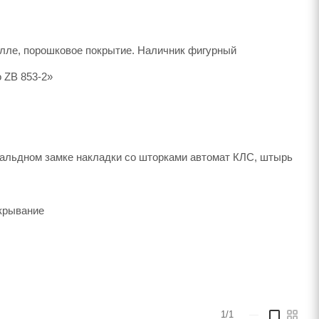
алле, порошковое покрытие. Наличник фигурный
 ZB 853-2»
вальдном замке накладки со шторками автомат КЛС, штырь
ткрывание
1/1
—