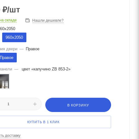
0
₽
/шт
на складе
Нашли дешевле?
60х2050
960х2050
ния двери
—
Правое
Правое
панели
—
цвет «капучино ZB 853-2»
В КОРЗИНУ
КУПИТЬ В 1 КЛИК
ть доставку