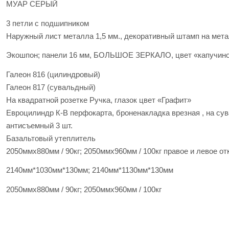
МУАР СЕРЫЙ
3 петли с подшипником
Наружный лист металла 1,5 мм., декоративный штамп на мет
Экошпон; панели 16 мм, БОЛЬШОЕ ЗЕРКАЛО, цвет «капучино
Галеон 816 (цилиндровый)
Галеон 817 (сувальдный)
На квадратной розетке Ручка, глазок цвет «Графит»
Евроцилиндр К-В перфокарта, броненакладка врезная , на су
антисъемный 3 шт.
Базальтовый утеплитель
2050ммх880мм / 90кг; 2050ммх960мм / 100кг правое и левое о
2140мм*1030мм*130мм; 2140мм*1130мм*130мм
2050ммх880мм / 90кг; 2050ммх960мм / 100кг