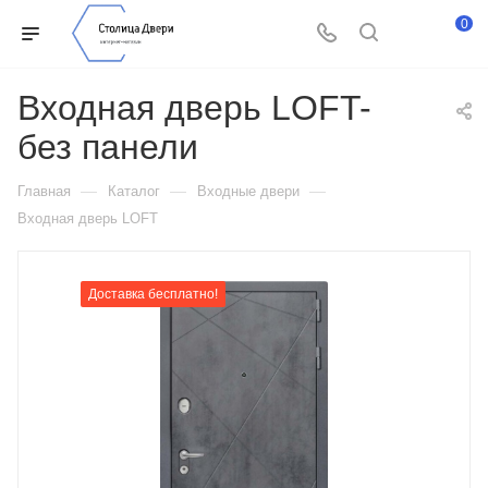
0
Входная дверь LOFT-
без панели
—
—
—
Главная
Каталог
Входные двери
Входная дверь LOFT
Доставка бесплатно!