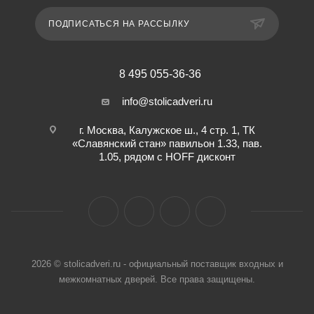
накладная,
ПОДПИСАТЬСЯ НА РАССЫЛКУ
декоративная накладка,
глазок , дверная ручка,
ночная задвижка,
цилиндр ключ-
8 495 055-36-36
вертушка,
регулируемый
info@stolicadveri.ru
эксцентрик.
г. Москва, Калужское ш., 4 стр. 1, ТК
«Славянский стан» павильон 1.33, пав.
1.05, рядом с HOFF дисконт
2026 © stolicadveri.ru - официальный поставщик входных и
межкомнатных дверей. Все права защищены.