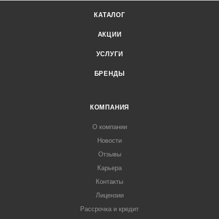
базальтовой плитой
КАТАЛОГ
Толщина, вес
АКЦИИ
Толщина двери 120 мм,
полотно 94 мм. Вес до
УСЛУГИ
90 кг
БРЕНДЫ
Основной замок
Цилиндровый Гардиан
32.11 (4-го наивысшего
КОМПАНИЯ
класса безопасности,
Россия)
О компании
Дополнительный замок
Новости
Сувальдный Гардиан
Отзывы
30.01 (3-го класса
Карьера
безопасности, Россия)
Контакты
Отделка снаружи
Лицензии
Фрезерованная
Рассрочка и кредит
декоративная MDF