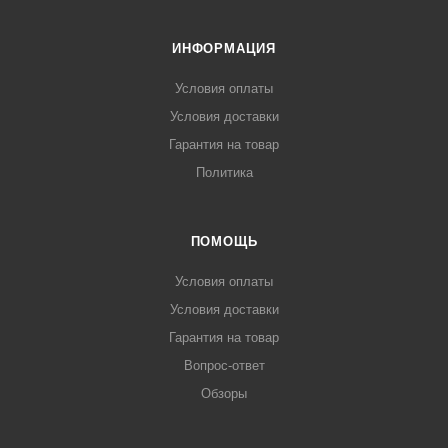
панель 10 мм, цвет
"Бетон темный" с
металлическим
ИНФОРМАЦИЯ
наличником
Условия оплаты
Покраска металла
Условия доставки
Молоток серый
Гарантия на товар
Внутренняя отделка
Политика
на выбор
Петли
ПОМОЩЬ
На подшипниках
скрытого типа - 3 шт.
Условия оплаты
Условия доставки
Защита от снятия
полотна
Гарантия на товар
2 противосъемных
Вопрос-ответ
ригеля
Обзоры
Полный комплект
Броненакладка