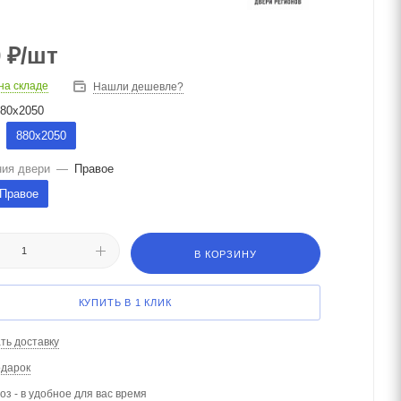
0
₽
/шт
на складе
Нашли дешевле?
80х2050
880х2050
ния двери
—
Правое
Правое
В КОРЗИНУ
КУПИТЬ В 1 КЛИК
ть доставку
одарок
з - в удобное для вас время