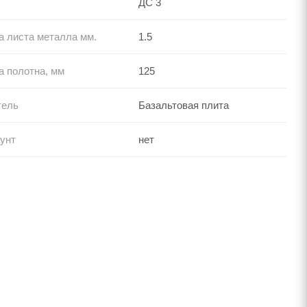
ДС 3
 листа металла мм.
1.5
 полотна, мм
125
тель
Базальтовая плита
унт
нет