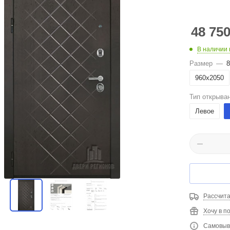
48 75
В наличии 
Размер
—
8
960х2050
Тип открыва
Левое
Рассчита
Хочу в п
Самовыво