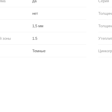
има
да
Серия
нет
Толщина
1,5 мм
Толщина
й зоны
1.5
Утепли
Темные
Цинкогр