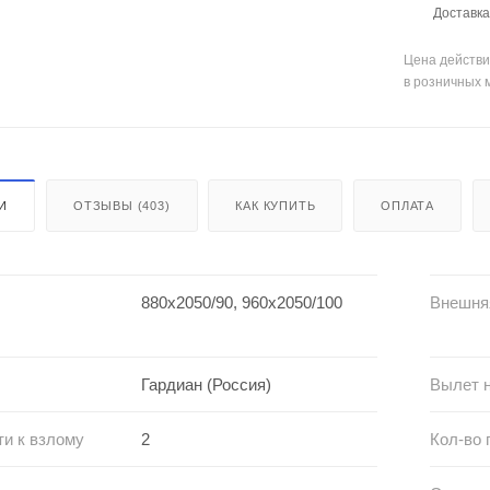
Доставка 
Цена действи
в розничных 
И
ОТЗЫВЫ (403)
КАК КУПИТЬ
ОПЛАТА
880х2050/90, 960х2050/100
Внешня
Гардиан (Россия)
Вылет н
ти к взлому
2
Кол-во 