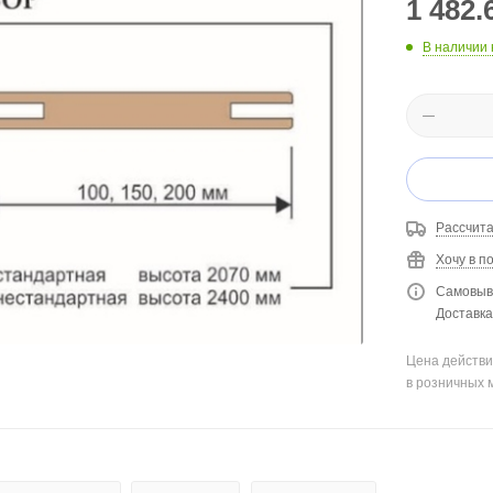
1 482.
В наличии 
Рассчита
Хочу в п
Самовыво
Доставка 
Цена действи
в розничных 