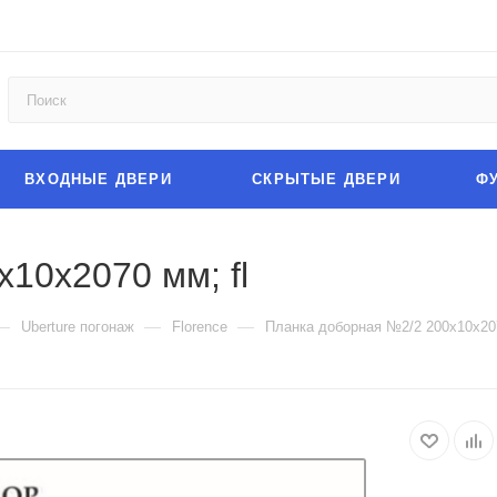
ВХОДНЫЕ ДВЕРИ
СКРЫТЫЕ ДВЕРИ
Ф
10х2070 мм; fl
—
—
—
Uberture погонаж
Florence
Планка доборная №2/2 200х10х207