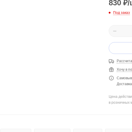
830
₽
/
Под заказ
Рассчита
Хочу в п
Самовыво
Доставка 
Цена действи
в розничных 