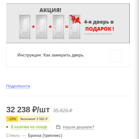
Инструкция: Как замерить дверь
Подробности
32 238
₽
/шт
35 820
₽
-
10
%
Экономия
3 582
₽
В наличии на складе
Нашли дешевле?
Стекло
—
Бронза (триплекс)