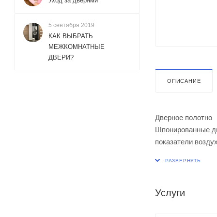
Уход за дверями
5 сентября 2019
КАК ВЫБРАТЬ
МЕЖКОМНАТНЫЕ
ДВЕРИ?
ОПИСАНИЕ
Дверное полотно
Шпонированные дв
показатели возду
На выбор заказчик
Покрытие.
Для финишной отд
применяемые при 
Услуги
экологической бе