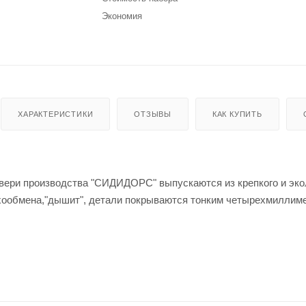
Экономия
ХАРАКТЕРИСТИКИ
ОТЗЫВЫ
КАК КУПИТЬ
ери производства "СИДИДОРС" выпускаются из крепкого и экол
хообмена,"дышит", детали покрываются тонким четырехмилли
у предоставляется несколько видов шпона натурального: сапели,
елки шпонированных дверей используются ЛКМ итальянского пр
выпуске межкомнатных дверных конструкций, имеют санитарно
зопасностью.