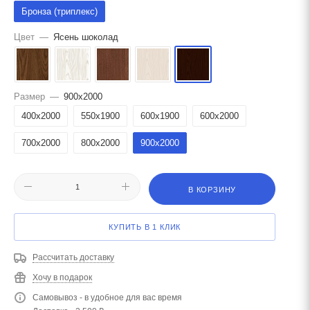
Бронза (триплекс)
Цвет
—
Ясень шоколад
Размер
—
900x2000
400x2000
550x1900
600x1900
600x2000
700x2000
800x2000
900x2000
В КОРЗИНУ
КУПИТЬ В 1 КЛИК
Рассчитать доставку
Хочу в подарок
Самовывоз - в удобное для вас время