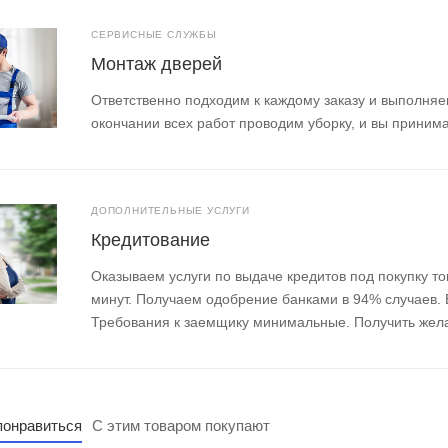
тав комплекта (на 1 дверь):
СЕРВИСНЫЕ СЛУЖБЫ
Монтаж дверей
,5 шт. (складская позиция), 3 шт. (заказная позиция).
.
Ответственно подходим к каждому заказу и выполняе
ект на сторону.
окончании всех работ проводим уборку, и вы приним
ДОПОЛНИТЕЛЬНЫЕ УСЛУГИ
Кредитование
Оказываем услуги по выдаче кредитов под покупку то
минут. Получаем одобрение банками в 94% случаев.
Требования к заемщику минимальные. Получить жел
понравиться
С этим товаром покупают