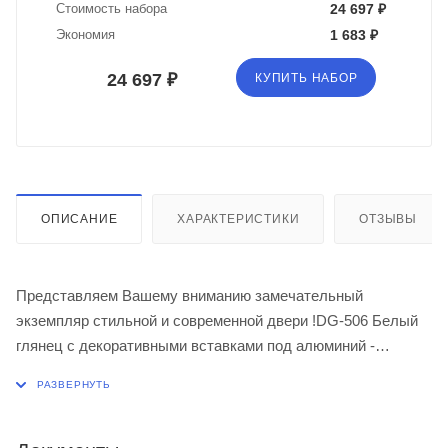
Стоимость набора
24 697 ₽
Экономия
1 683 ₽
24 697 ₽
КУПИТЬ НАБОР
ОПИСАНИЕ
ХАРАКТЕРИСТИКИ
ОТЗЫВЫ
Представляем Вашему вниманию замечательный
экземпляр стильной и современной двери !DG-506 Белый
глянец с декоративными вставками под алюминий -
межкомнатная дверь с алюминиевой кромкой по
вертикальным торцам полотна и предустановленным
магнитным замком.Возможно изготовление:
- в нестандартных размерах (+30% к цене);