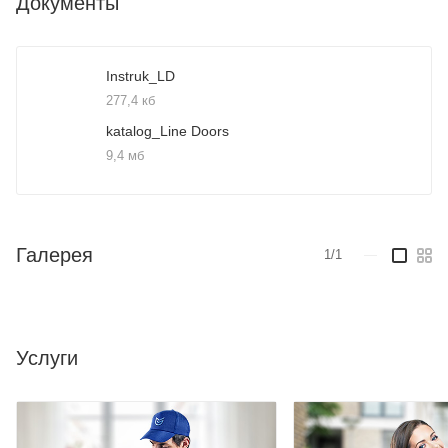
Документы
- в шумоизоляционном варианте;
- в утолщенном варианте;
- в скрытом варианте
Instruk_LD
Замечательный выбор для любого интерьера!
277,4 кб
katalog_Line Doors
9,4 мб
Галерея
1/1
—
Услуги