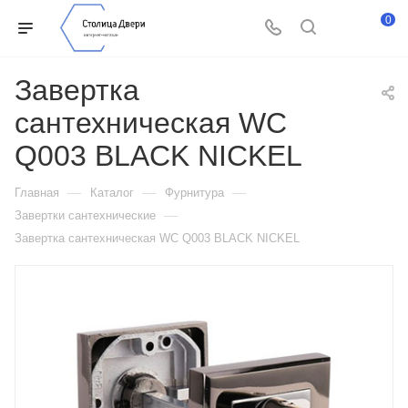
0
Завертка
сантехническая WC
Q003 BLACK NICKEL
—
—
—
Главная
Каталог
Фурнитура
—
Завертки сантехнические
Завертка сантехническая WC Q003 BLACK NICKEL