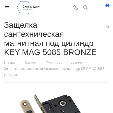
0
Защелка
сантехническая
магнитная под цилиндр
KEY MAG 5085 BRONZE
—
—
—
—
Главная
Каталог
Фурнитура
Защелки
Защелка сантехническая магнитная под цилиндр KEY MAG 5085
CHROME