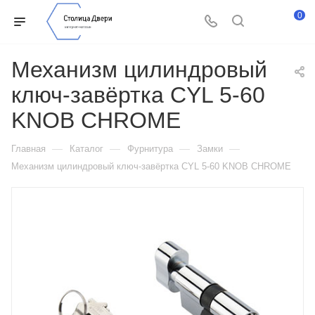
0
Механизм цилиндровый
ключ-завёртка CYL 5-60
KNOB CHROME
—
—
—
—
Главная
Каталог
Фурнитура
Замки
Механизм цилиндровый ключ-завёртка CYL 5-60 KNOB CHROME