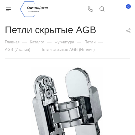
0
Петли скрытые AGB
—
—
—
—
Главная
Каталог
Фурнитура
Петли
—
AGB (Италия)
Петли скрытые AGB (Италия)