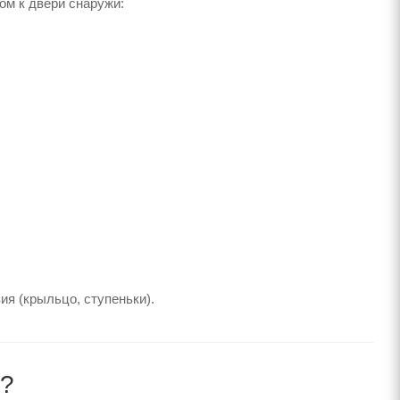
ом к двери снаружи:
ия (крыльцо, ступеньки).
я?