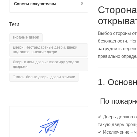
Советы покупателям
8
Сторона
открыва
Теги
Выбор стороны отк
входные двери
безопасности. Не
Двери. Нестандартные двери. Двери
затруднить перен
под заказ. высокие двери
правильно определ
Дверь в дом. дверь в квартиру. уход за
дверьми
Эмаль. белые двери. двери в эмали
1. Основ
По пожарн
✔ Дверь должна о
такую дверь прощ
✔ Исключение – ча