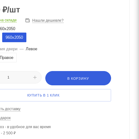
0
₽
/шт
на складе
Нашли дешевле?
60х2050
960х2050
ния двери
—
Левое
Правое
В КОРЗИНУ
КУПИТЬ В 1 КЛИК
ть доставку
одарок
з - в удобное для вас время
- 2 500 ₽