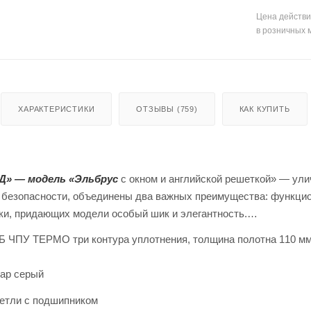
Цена действи
в розничных 
ХАРАКТЕРИСТИКИ
ОТЗЫВЫ (759)
КАК КУПИТЬ
Д» ― модель «Эльбрус
с окном и английской решеткой» — ули
 безопасности, объединены два важных преимущества: функцио
ки, придающих модели особый шик и элегантность.
Б ЧПУ ТЕРМО три контура уплотнения, толщина полотна 110 м
ар серый
петли с подшипником