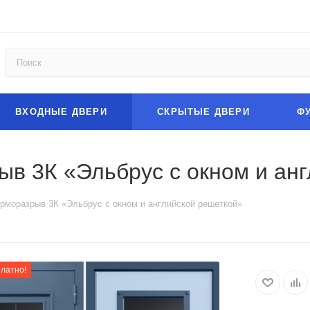
ВХОДНЫЕ ДВЕРИ
СКРЫТЫЕ ДВЕРИ
Ф
в 3К «Эльбрус с окном и ан
рморазрыв 3К «Эльбрус с окном и английской решеткой»
платно!