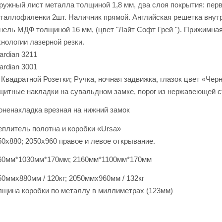
ружный лист металла толщиной 1,8 мм, два слоя покрытия: первы
таллофиленки 2шт. Наличник прямой. Английская решетка внутри
нель МДФ толщиной 16 мм, (цвет "Лайт Софт Грей "). Прижимна
хнологии лазерной резки.
ardian 3211
ardian 3001
 Квадратной Розетки; Ручка, ночная задвижка, глазок цвет «Чер
щитные накладки на сувальдном замке, порог из нержавеющей ст
оненакладка врезная на нижний замок
еплитель полотна и коробки «Ursa»
50х880; 2050х960 правое и левое открывание.
60мм*1030мм*170мм; 2160мм*1100мм*170мм
50ммх880мм / 120кг; 2050ммх960мм / 132кг
лщина коробки по металлу в миллиметрах (123мм)