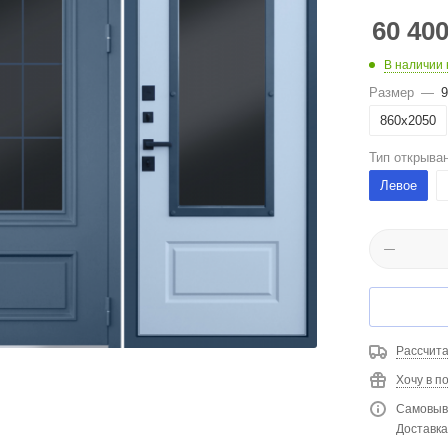
60 40
В наличии 
Размер
—
9
860х2050
Тип открыва
Левое
Рассчита
Хочу в п
Самовыво
Доставка 