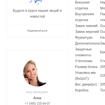
Внешняя
На
отделка
Ме
Будьте в курсе наших акций и
Внутренняя
Па
новостей
отделка
те
Замок нижний
Gu
Замок верхний
Gu
ПОДПИСАТЬСЯ
Фурнитура
На
Дополнительно
За
Защитные
Бр
элементы
Утепление
Ут
Размер блока
20
Упаковка мм.
21
(ВхШхГ):
Вес двери(кг) :
20
Коробка
То
ВАШ МЕНЕДЖЕР
Анна
+7 (495) 155-84-07