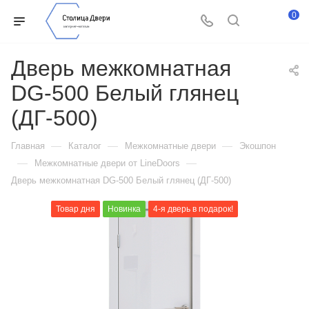
0
Дверь межкомнатная
DG-500 Белый глянец
(ДГ-500)
—
—
—
Главная
Каталог
Межкомнатные двери
Экошпон
—
—
Межкомнатные двери от LineDoors
Дверь межкомнатная DG-500 Белый глянец (ДГ-500)
Товар дня
Новинка
4-я дверь в подарок!