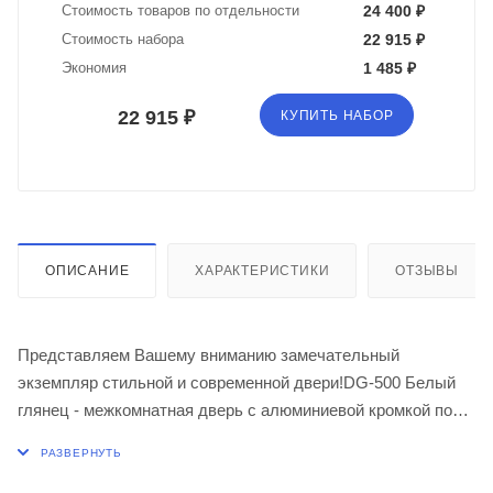
Стоимость товаров по отдельности
24 400 ₽
Стоимость набора
22 915 ₽
Экономия
1 485 ₽
22 915 ₽
КУПИТЬ НАБОР
ОПИСАНИЕ
ХАРАКТЕРИСТИКИ
ОТЗЫВЫ
Представляем Вашему вниманию замечательный
экземпляр стильной и современной двери!DG-500 Белый
глянец - межкомнатная дверь с алюминиевой кромкой по
вертикальным торцам полотна и предустановленным
магнитным замком.Возможно изготовление:
- в нестандартных размерах (+30% к цене);