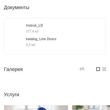
- в шумоизоляционном варианте;
Документы
- в утолщенном варианте;
- в скрытом варианте
Замечательный выбор для любого интерьера!
Instruk_LD
277,4 кб
katalog_Line Doors
9,4 мб
Галерея
1/5
—
Услуги