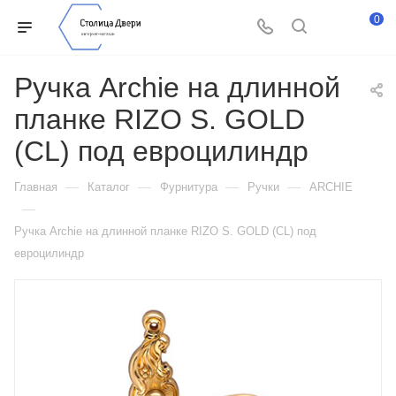
0
Ручка Archie на длинной
планке RIZO S. GOLD
(CL) под евроцилиндр
—
—
—
—
Главная
Каталог
Фурнитура
Ручки
ARCHIE
—
Ручка Archie на длинной планке RIZO S. GOLD (CL) под
евроцилиндр